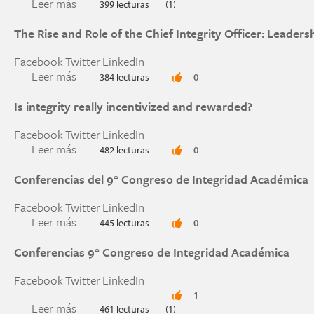
Leer más
sobre Tips to develop and revise academic integr
399 lecturas
(1)
The Rise and Role of the Chief Integrity Officer: Leader
Facebook
Twitter
LinkedIn
Leer más
sobre The Rise and Role of the Chief Integrity O
384 lecturas
0
Is integrity really incentivized and rewarded?
Facebook
Twitter
LinkedIn
Leer más
sobre Is integrity really incentivized and reward
482 lecturas
0
Conferencias del 9° Congreso de Integridad Académica
Facebook
Twitter
LinkedIn
Leer más
sobre Conferencias del 9° Congreso de Integri
445 lecturas
0
Conferencias 9° Congreso de Integridad Académica
Facebook
Twitter
LinkedIn
1
Leer más
sobre Conferencias 9° Congreso de Integridad 
461 lecturas
(1)