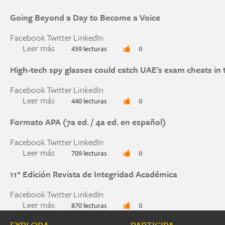
Going Beyond a Day to Become a Voice
Facebook
Twitter
LinkedIn
Leer más
sobre Going Beyond a Day to Become a Voice
459 lecturas
0
High-tech spy glasses could catch UAE's exam cheats in t
Facebook
Twitter
LinkedIn
Leer más
sobre High-tech spy glasses could catch UAE's e
440 lecturas
0
Formato APA (7a ed. / 4a ed. en español)
Facebook
Twitter
LinkedIn
Leer más
sobre Formato APA (7a ed. / 4a ed. en español)
709 lecturas
0
11° Edición Revista de Integridad Académica
Facebook
Twitter
LinkedIn
Leer más
sobre 11° Edición Revista de Integridad Académi
870 lecturas
0