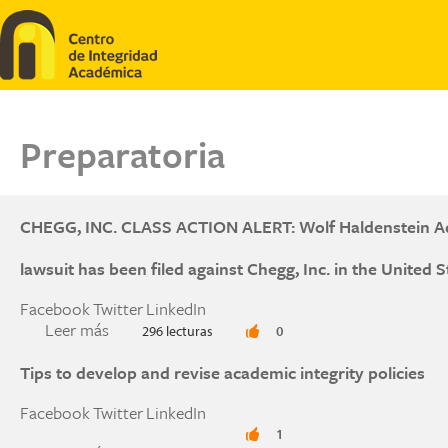
Pasar al contenido principal
Preparatoria
CHEGG, INC. CLASS ACTION ALERT: Wolf Haldenstein Adle
lawsuit has been filed against Chegg, Inc. in the United S
Facebook
Twitter
LinkedIn
Leer más
sobre CHEGG, INC. CLASS ACTION ALERT: Wolf H
296 lecturas
0
action lawsuit has been filed against Chegg, Inc. 
Tips to develop and revise academic integrity policies
Facebook
Twitter
LinkedIn
1