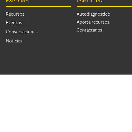
EXPLORA
PARTICIPA
Páginas
Recursos
Autodiagnóstico
Aporta recursos
Eventos
Contáctanos
Conversaciones
Noticias