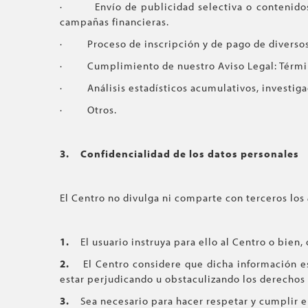
· Envío de publicidad selectiva o contenidos qu
campañas financieras.
· Proceso de inscripción y de pago de diversos
· Cumplimiento de nuestro Aviso Legal: Término
· Análisis estadísticos acumulativos, investigac
· Otros.
3.
Confidencialidad de los datos personales
El Centro no divulga ni comparte con terceros los
1.
El usuario instruya para ello al Centro o bien,
2.
El Centro considere que dicha información e
estar perjudicando u obstaculizando los derechos 
3.
Sea necesario para hacer respetar y cumplir e