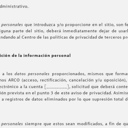
dministrativo.
 personales
que introduzca y/o proporcione en el sitio, son 
lguna parte del sitio, deberá inmediatamente dejar de usa
ndando al Centro de las políticas de privacidad de terceros p
sición de la información personal
n a los
datos personales
proporcionados, mismos que formar
os ARCO (acceso, rectificación, cancelación y/u oposición),
[________]
ectrónico a la cuenta
, solicitud que deberá cont
ión prevista en el punto 3 de este aviso de privacidad. Asimi
 a registros de datos eliminados por lo que supresión total 
 personales
siempre que estos sean modificados, a fin de q