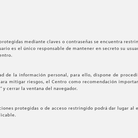
 protegidas mediante claves o contraseñas se encuentra restri
suario es el único responsable de mantener en secreto su usuar
entro.
 de la información personal, para ello, dispone de procedi
para mitigar riesgos, el Centro como recomendación important
n” y cerrar la ventana del navegador.
cciones protegidas o de acceso restringido podrá dar lugar al 
licable.