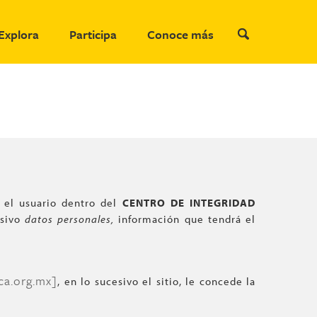
Explora
Participa
Conoce más
r el usuario dentro del
CENTRO DE INTEGRIDAD
esivo
datos personales,
información que tendrá el
ca.org.mx]
, en lo sucesivo el sitio, le concede la