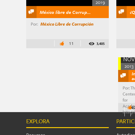
2019
México libre de Corrup...
¿Q
Por:
México Libre de Corrupción
11
3,405
04
NOV
2013
I
a
Por: T
Cente
for
Acade
Integr
EXPLORA
PARTIC