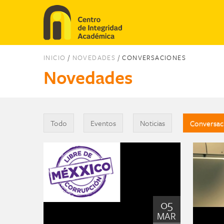
Pasar al contenido principal
INICIO
/
NOVEDADES
/ CONVERSACIONES
Novedades
Todo
Eventos
Noticias
Conversac
VER 
05
MAR