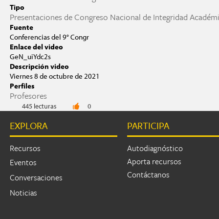
Tipo
Presentaciones de Congreso Nacional de Integridad Académ
Fuente
Conferencias del 9° Congr
Enlace del video
GeN_uiYdc2s
Descripción video
Viernes 8 de octubre de 2021
Perfiles
Profesores
445 lecturas
0
EXPLORA
PARTICIPA
Recursos
Autodiagnóstico
Aporta recursos
Eventos
Contáctanos
Conversaciones
Noticias