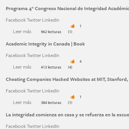
Programa 4° Congreso Nacional de Integridad Académi
Facebook
Twitter
LinkedIn
1
Leer más
sobre Programa 4° Congreso Nacional de Integ
962 lecturas
(1)
Academic Integrity in Canada | Book
Facebook
Twitter
LinkedIn
4
Leer más
sobre Academic Integrity in Canada | Book
413 lecturas
(4)
Cheating Companies Hacked Websites at MIT, Stanford
Facebook
Twitter
LinkedIn
1
Leer más
sobre Cheating Companies Hacked Websites at 
384 lecturas
(1)
La integridad comienza en casa y se refuerza en la escue
Facebook
Twitter
LinkedIn