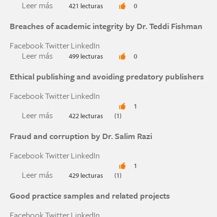
Leer más
sobre La integridad comienza en casa y se refuer
421 lecturas
0
Breaches of academic integrity by Dr. Teddi Fishman
Facebook
Twitter
LinkedIn
Leer más
sobre Breaches of academic integrity by Dr. Ted
499 lecturas
0
Ethical publishing and avoiding predatory publishers
Facebook
Twitter
LinkedIn
1
Leer más
sobre Ethical publishing and avoiding predatory
422 lecturas
(1)
Fraud and corruption by Dr. Salim Razi
Facebook
Twitter
LinkedIn
1
Leer más
sobre Fraud and corruption by Dr. Salim Razi
429 lecturas
(1)
Good practice samples and related projects
Facebook
Twitter
LinkedIn