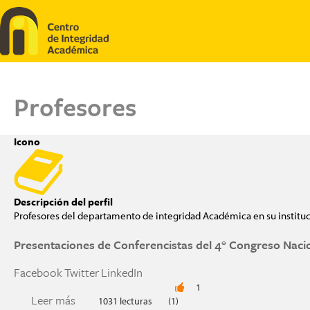
Pasar al contenido principal
Profesores
Icono
Descripción del perfil
Profesores del departamento de integridad Académica en su institu
Presentaciones de Conferencistas del 4° Congreso Naci
Facebook
Twitter
LinkedIn
1
Leer más
sobre Presentaciones de Conferencistas del 4°
1031 lecturas
(1)