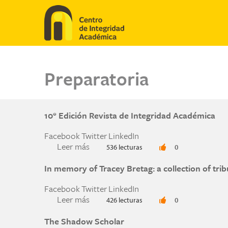
Pasar al contenido principal
Preparatoria
10° Edición Revista de Integridad Académica
Facebook
Twitter
LinkedIn
Leer más
sobre 10° Edición Revista de Integrid
536 lecturas
0
In memory of Tracey Bretag: a collection of trib
Facebook
Twitter
LinkedIn
Leer más
sobre In memory of Tracey Bretag: a co
426 lecturas
0
The Shadow Scholar