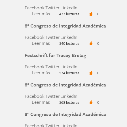
Facebook
Twitter
LinkedIn
Leer más
sobre The Shadow Scholar
477 lecturas
0
8° Congreso de Integridad Académica
Facebook
Twitter
LinkedIn
Leer más
sobre 8° Congreso de Integridad Acad
540 lecturas
0
Festschrift for Tracey Bretag
Facebook
Twitter
LinkedIn
Leer más
sobre Festschrift for Tracey Bretag
574 lecturas
0
8° Congreso de Integridad Académica
Facebook
Twitter
LinkedIn
Leer más
sobre 8° Congreso de Integridad Acad
568 lecturas
0
8° Congreso de Integridad Académica
Facebook
Twitter
LinkedIn