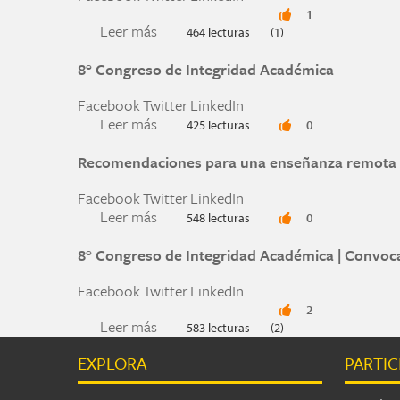
1
Leer más
sobre 8° Congreso de Integridad Acad
464 lecturas
(1)
8° Congreso de Integridad Académica
Facebook
Twitter
LinkedIn
Leer más
sobre 8° Congreso de Integridad Acad
425 lecturas
0
Recomendaciones para una enseñanza remota 
Facebook
Twitter
LinkedIn
Leer más
sobre Recomendaciones para una ense
548 lecturas
0
8° Congreso de Integridad Académica | Convoca
Facebook
Twitter
LinkedIn
2
Leer más
sobre 8° Congreso de Integridad Acad
583 lecturas
(2)
EXPLORA
PARTIC
Páginas