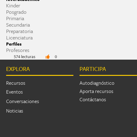
Kinder
Posgrado
Primaria
Secundaria
Preparatoria
Licenciatura
Perfiles
Profesores
574 lecturas
0
EXPLORA
PARTICIPA
Recursos
Autodiagnóstico
Aporta recursos
Eventos
Contáctanos
Conversaciones
Noticias