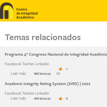
Pasar al contenido principal
Temas relacionados
Programa 4° Congreso Nacional de Integridad Académi
Facebook
Twitter
LinkedIn
1
Leer más
sobre Programa 4° Congreso Nacional de Integ
960 lecturas
(1)
Academic Integrity Rating System (AIRS) | 2022
Facebook
Twitter
LinkedIn
Leer más
sobre Academic Integrity Rating System (AIRS) 
469 lecturas
0