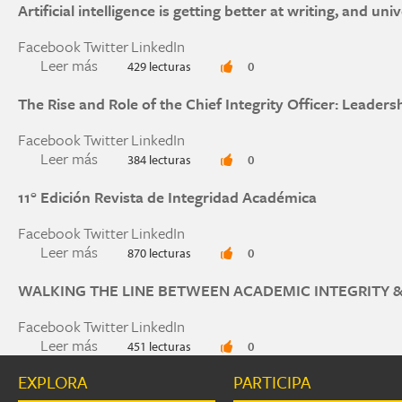
Artificial intelligence is getting better at writing, and u
Facebook
Twitter
LinkedIn
Leer más
sobre Artificial intelligence is getting better at
429 lecturas
0
The Rise and Role of the Chief Integrity Officer: Leader
Facebook
Twitter
LinkedIn
Leer más
sobre The Rise and Role of the Chief Integrity O
384 lecturas
0
11° Edición Revista de Integridad Académica
Facebook
Twitter
LinkedIn
Leer más
sobre 11° Edición Revista de Integridad Académi
870 lecturas
0
WALKING THE LINE BETWEEN ACADEMIC INTEGRITY &
Facebook
Twitter
LinkedIn
Leer más
sobre WALKING THE LINE BETWEEN ACADEMI
451 lecturas
0
EXPLORA
PARTICIPA
Páginas