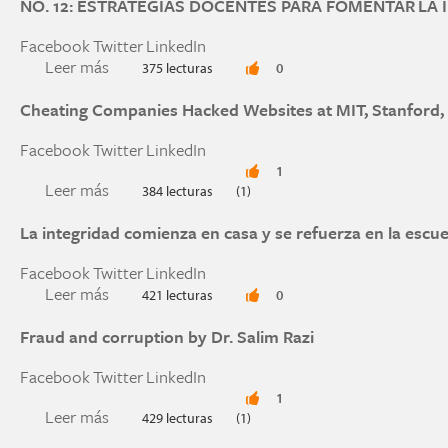
NO. 12: ESTRATEGIAS DOCENTES PARA FOMENTAR LA
Facebook
Twitter
LinkedIn
Leer más
sobre NO. 12: ESTRATEGIAS DOCENTES PAR
375 lecturas
0
Cheating Companies Hacked Websites at MIT, Stanford
Facebook
Twitter
LinkedIn
1
Leer más
sobre Cheating Companies Hacked Websites at 
384 lecturas
(1)
La integridad comienza en casa y se refuerza en la escue
Facebook
Twitter
LinkedIn
Leer más
sobre La integridad comienza en casa y se refuer
421 lecturas
0
Fraud and corruption by Dr. Salim Razi
Facebook
Twitter
LinkedIn
1
Leer más
sobre Fraud and corruption by Dr. Salim Razi
429 lecturas
(1)