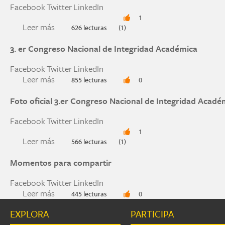
Facebook
Twitter
LinkedIn
1
Leer más
sobre Distintas visiones, un mismo reto
626 lecturas
(1)
3. er Congreso Nacional de Integridad Académica
Facebook
Twitter
LinkedIn
Leer más
sobre 3. er Congreso Nacional de Integridad Ac
855 lecturas
0
Foto oficial 3.er Congreso Nacional de Integridad Acadé
Facebook
Twitter
LinkedIn
1
Leer más
sobre Foto oficial 3.er Congreso Nacional de I
566 lecturas
(1)
Momentos para compartir
Facebook
Twitter
LinkedIn
Leer más
sobre Momentos para compartir
445 lecturas
0
EXPLORA
PARTICIPA
Páginas