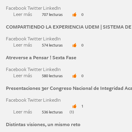
Facebook
Twitter
LinkedIn
Leer más
sobre "Árbol de la integridad"
707 lecturas
0
COMPARTIENDO LA EXPERIENCIA UDEM | SISTEMA DE
Facebook
Twitter
LinkedIn
Leer más
sobre COMPARTIENDO LA EXPERIENCIA UDEM
574 lecturas
0
Atreverse a Pensar ! Sexta Fase
Facebook
Twitter
LinkedIn
Leer más
sobre Atreverse a Pensar ! Sexta Fase
580 lecturas
0
Presentaciones 3er Congreso Nacional de Integridad A
Facebook
Twitter
LinkedIn
1
Leer más
sobre Presentaciones 3er Congreso Nacional de
536 lecturas
(1)
Distintas visiones, un mismo reto