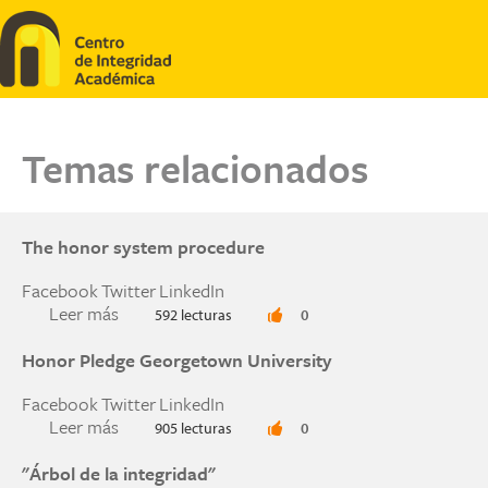
Pasar al contenido principal
Temas relacionados
The honor system procedure
Facebook
Twitter
LinkedIn
Leer más
sobre The honor system procedure
592 lecturas
0
Honor Pledge Georgetown University
Facebook
Twitter
LinkedIn
Leer más
sobre Honor Pledge Georgetown University
905 lecturas
0
"Árbol de la integridad"