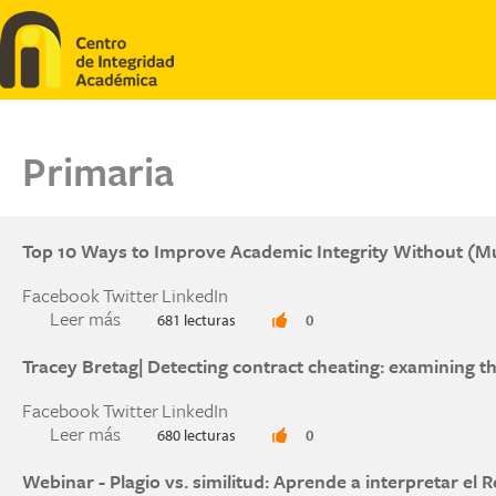
Pasar al contenido principal
Primaria
Top 10 Ways to Improve Academic Integrity Without (
Facebook
Twitter
LinkedIn
Leer más
sobre Top 10 Ways to Improve Academic Integ
681 lecturas
0
Tracey Bretag| Detecting contract cheating: examining t
Facebook
Twitter
LinkedIn
Leer más
sobre Tracey Bretag| Detecting contract cheatin
680 lecturas
0
Webinar - Plagio vs. similitud: Aprende a interpretar el R