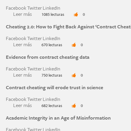
Facebook
Twitter
LinkedIn
Leer más
sobre Webinar - Plagio vs. similitud: Aprende a i
1085 lecturas
0
Cheating 2.0: How to Fight Back Against ‘Contract Cheat
Facebook
Twitter
LinkedIn
Leer más
sobre Cheating 2.0: How to Fight Back Against 
670 lecturas
0
Evidence from contract cheating data
Facebook
Twitter
LinkedIn
Leer más
sobre Evidence from contract cheating data
750 lecturas
0
Contract cheating will erode trust in science
Facebook
Twitter
LinkedIn
Leer más
sobre Contract cheating will erode trust in scie
682 lecturas
0
Academic Integrity in an Age of Misinformation
Facebook
Twitter
LinkedIn