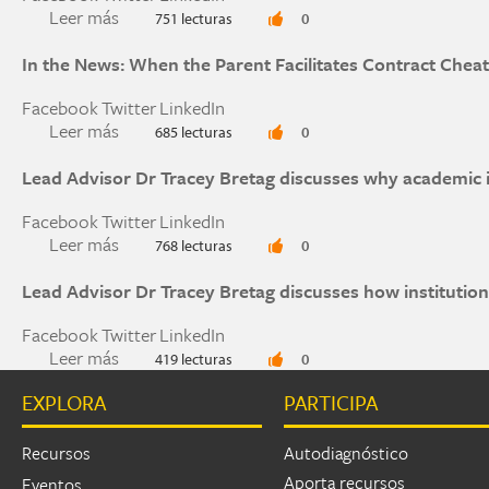
Leer más
sobre Academic Integrity in an Age of Misinfor
751 lecturas
0
In the News: When the Parent Facilitates Contract Cheat
Facebook
Twitter
LinkedIn
Leer más
sobre In the News: When the Parent Facilitates
685 lecturas
0
Lead Advisor Dr Tracey Bretag discusses why academic in
Facebook
Twitter
LinkedIn
Leer más
sobre Lead Advisor Dr Tracey Bretag discusses w
768 lecturas
0
Lead Advisor Dr Tracey Bretag discusses how institutions
Facebook
Twitter
LinkedIn
Leer más
sobre Lead Advisor Dr Tracey Bretag discusses ho
419 lecturas
0
EXPLORA
PARTICIPA
Páginas
Recursos
Autodiagnóstico
Aporta recursos
Eventos