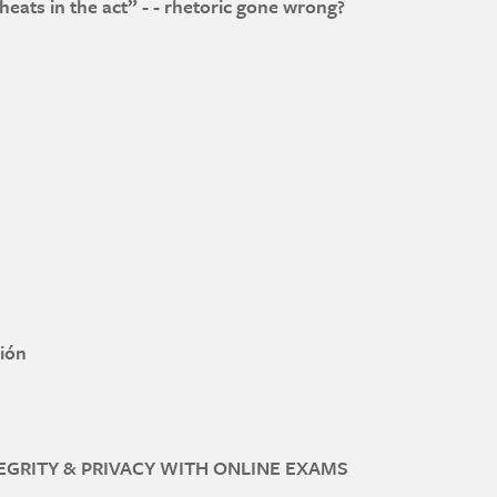
eats in the act” - - rhetoric gone wrong?
h UAE's exam cheats in the act” - - rhetoric gone wrong?
español)
ad Académica
ción
ntes de información
EGRITY & PRIVACY WITH ONLINE EXAMS