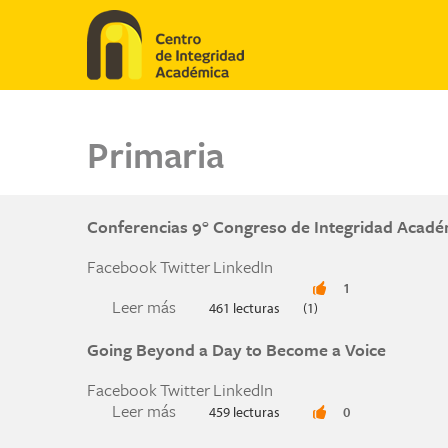
Pasar al contenido principal
Primaria
Conferencias 9° Congreso de Integridad Acadé
Facebook
Twitter
LinkedIn
1
Leer más
sobre Conferencias 9° Congreso de In
461 lecturas
(1)
Going Beyond a Day to Become a Voice
Facebook
Twitter
LinkedIn
Leer más
sobre Going Beyond a Day to Become 
459 lecturas
0