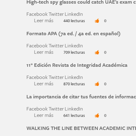
High-tech spy glasses could catch UAE's exam ch
Facebook
Twitter
LinkedIn
Leer más
sobre High-tech spy glasses could catc
440 lecturas
0
Formato APA (7a ed. / 4a ed. en español)
Facebook
Twitter
LinkedIn
Leer más
sobre Formato APA (7a ed. / 4a ed. en 
709 lecturas
0
11° Edición Revista de Integridad Académica
Facebook
Twitter
LinkedIn
Leer más
sobre 11° Edición Revista de Integrid
870 lecturas
0
La importancia de citar tus fuentes de informa
Facebook
Twitter
LinkedIn
Leer más
sobre La importancia de citar tus fue
641 lecturas
0
WALKING THE LINE BETWEEN ACADEMIC INT