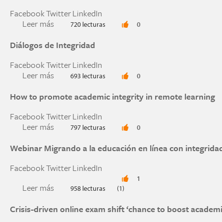
Facebook
Twitter
LinkedIn
Leer más
sobre Being an Integrity Advisor
720 lecturas
0
Diálogos de Integridad
Facebook
Twitter
LinkedIn
Leer más
sobre Diálogos de Integridad
693 lecturas
0
How to promote academic integrity in remote learning
Facebook
Twitter
LinkedIn
Leer más
sobre How to promote academic integrity in re
797 lecturas
0
Webinar Migrando a la educación en línea con integrid
Facebook
Twitter
LinkedIn
1
Leer más
sobre Webinar Migrando a la educación en línea
958 lecturas
(1)
Crisis-driven online exam shift ‘chance to boost academic