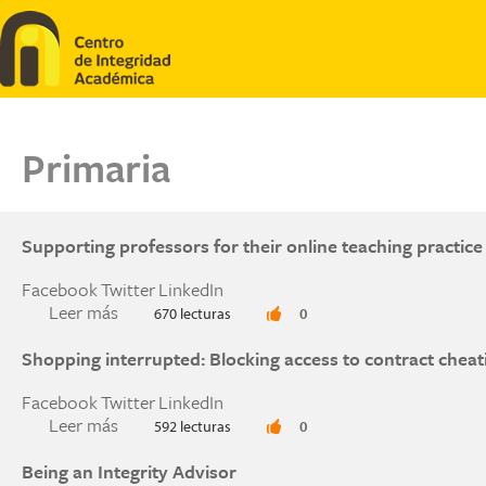
Pasar al contenido principal
Primaria
Supporting professors for their online teaching practice
Facebook
Twitter
LinkedIn
Leer más
sobre Supporting professors for their online tea
670 lecturas
0
Shopping interrupted: Blocking access to contract cheat
Facebook
Twitter
LinkedIn
Leer más
sobre Shopping interrupted: Blocking access to
592 lecturas
0
Being an Integrity Advisor