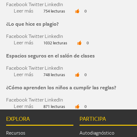
Facebook
Twitter
LinkedIn
Leer más
sobre Crisis-driven online exam shift ‘chance to
754 lecturas
0
¿Lo que hice es plagio?
Facebook
Twitter
LinkedIn
Leer más
sobre ¿Lo que hice es plagio?
1032 lecturas
0
Espacios seguros en el salón de clases
Facebook
Twitter
LinkedIn
Leer más
sobre Espacios seguros en el salón de clases
748 lecturas
0
¿Cómo aprenden los niños a cumplir las reglas?
Facebook
Twitter
LinkedIn
Leer más
sobre ¿Cómo aprenden los niños a cumplir las r
871 lecturas
0
EXPLORA
PARTICIPA
Páginas
Recursos
Autodiagnóstico