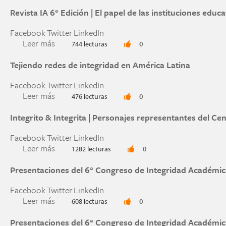
Revista IA 6° Edición | El papel de las instituciones educ
Facebook
Twitter
LinkedIn
Leer más
sobre Revista IA 6° Edición | El papel de las ins
744 lecturas
0
Tejiendo redes de integridad en América Latina
Facebook
Twitter
LinkedIn
Leer más
sobre Tejiendo redes de integridad en América L
476 lecturas
0
Integrito & Integrita | Personajes representantes del C
Facebook
Twitter
LinkedIn
Leer más
sobre Integrito & Integrita | Personajes repres
1282 lecturas
0
Presentaciones del 6° Congreso de Integridad Académic
Facebook
Twitter
LinkedIn
Leer más
sobre Presentaciones del 6° Congreso de Integ
608 lecturas
0
Presentaciones del 6° Congreso de Integridad Académic