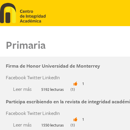
Pasar al contenido principal
Primaria
Firma de Honor Universidad de Monterrey
Facebook
Twitter
LinkedIn
1
Leer más
sobre Firma de Honor Universidad de Monterre
5192 lecturas
(1)
Participa escribiendo en la revista de integridad académ
Facebook
Twitter
LinkedIn
1
Leer más
sobre Participa escribiendo en la revista de int
1550 lecturas
(1)