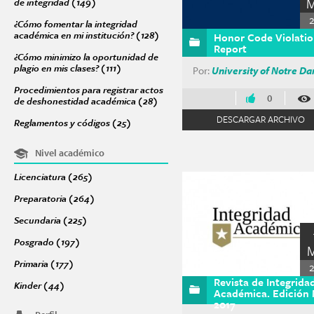
de integridad (149)
Apply Acciones para promover una cultura de integri
¿Cómo fomentar la integridad
académica en mi institución? (128)
Apply ¿Cómo fomentar la integridad a
Honor Code Violati
Report
¿Cómo minimizo la oportunidad de
plagio en mis clases? (111)
Apply ¿Cómo minimizo la oportunidad de plagio 
Por:
University of Notre D
Procedimientos para registrar actos
0
de deshonestidad académica (28)
Apply Procedimientos para registrar 
DESCARGAR ARCHIVO
Reglamentos y códigos (25)
Apply Reglamentos y códigos filter
Nivel académico
Licenciatura (265)
Apply Licenciatura filter
Preparatoria (264)
Apply Preparatoria filter
Secundaria (225)
Apply Secundaria filter
Posgrado (197)
Apply Posgrado filter
Primaria (177)
Apply Primaria filter
Revista de Integrida
Kinder (44)
Apply Kinder filter
Académica. Edición
2017