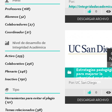
Perfil
Por:
http://integridadacademic
Profesores (168)
Apply Profesores filter
0
Alumnos (52)
Apply Alumnos filter
DESCARGAR ARCHIVO
Colaboradores (27)
Apply Colaboradores filter
Coordinador (21)
Apply Coordinador filter
Nivel de desarrollo de
Integridad Académica
Activo (259)
Apply Activo filter
Colaborativo (256)
Apply Colaborativo filter
Estrategias pedagóg
Plenario (246)
Apply Plenario filter
para mejorar la
integridad en el aula
Inactivo (190)
Apply Inactivo filter
Tricia Bertram
Por: UC San Diego
Tipo
0
Herramientas para evitar el plagio
DESCARGAR ARCHIVO
(121)
Apply Herramientas para evitar el plagio filter
Temas relacionados (98)
Apply Temas relacionados filter