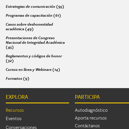
Estrategias de comunicación (95)
Apply Estrategias de comunicación fil
Páginas
Programas de capacitación (61)
Apply Programas de capacitación filter
Casos sobre deshonestidad
académica (49)
Apply Casos sobre deshonestidad académica filter
Presentaciones de Congreso
Nacional de Integridad Académica
(45)
Apply Presentaciones de Congreso Nacional de Integridad Académic
Reglamentos y códigos de honor
(32)
Apply Reglamentos y códigos de honor filter
Cursos en línea y Webinars (14)
Apply Cursos en línea y Webinars filter
Formatos (9)
Apply Formatos filter
EXPLORA
PARTICIPA
Recursos
Autodiagnóstico
Aporta recursos
Eventos
Contáctanos
Conversaciones