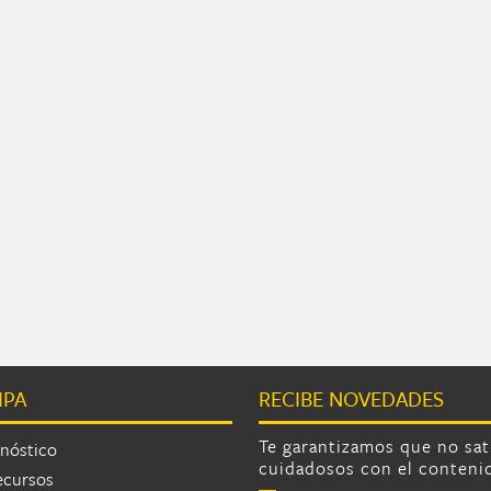
IPA
RECIBE NOVEDADES
Te garantizamos que no sa
nóstico
cuidadosos con el conteni
ecursos