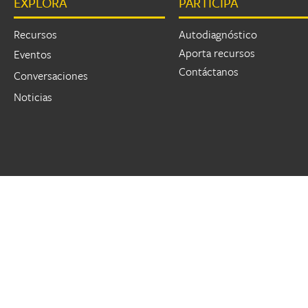
EXPLORA
PARTICIPA
Páginas
Recursos
Autodiagnóstico
Aporta recursos
Eventos
Contáctanos
Conversaciones
Noticias