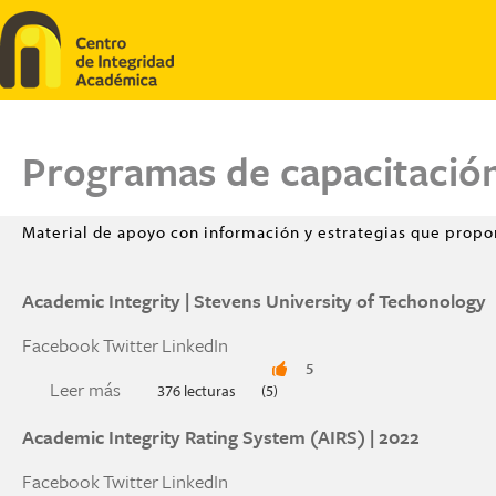
Pasar al contenido principal
Programas de capacitació
Material de apoyo con información y estrategias que propor
Academic Integrity | Stevens University of Techonology
Facebook
Twitter
LinkedIn
5
Leer más
sobre Academic Integrity | Stevens University 
376 lecturas
(5)
Academic Integrity Rating System (AIRS) | 2022
Facebook
Twitter
LinkedIn