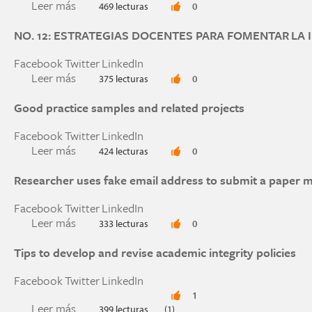
Leer más
sobre Academic Integrity Rating System (AIRS) 
469 lecturas
0
NO. 12: ESTRATEGIAS DOCENTES PARA FOMENTAR LA
Facebook
Twitter
LinkedIn
Leer más
sobre NO. 12: ESTRATEGIAS DOCENTES PAR
375 lecturas
0
Good practice samples and related projects
Facebook
Twitter
LinkedIn
Leer más
sobre Good practice samples and related projec
424 lecturas
0
Researcher uses fake email address to submit a paper 
Facebook
Twitter
LinkedIn
Leer más
sobre Researcher uses fake email address to su
333 lecturas
0
Tips to develop and revise academic integrity policies
Facebook
Twitter
LinkedIn
1
Leer más
sobre Tips to develop and revise academic integr
399 lecturas
(1)