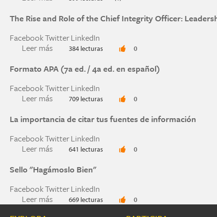
The Rise and Role of the Chief Integrity Officer: Leader
Facebook
Twitter
LinkedIn
Leer más
sobre The Rise and Role of the Chief Integrity O
384 lecturas
0
Formato APA (7a ed. / 4a ed. en español)
Facebook
Twitter
LinkedIn
Leer más
sobre Formato APA (7a ed. / 4a ed. en español)
709 lecturas
0
La importancia de citar tus fuentes de información
Facebook
Twitter
LinkedIn
Leer más
sobre La importancia de citar tus fuentes de in
641 lecturas
0
Sello "Hagámoslo Bien"
Facebook
Twitter
LinkedIn
Leer más
sobre Sello "Hagámoslo Bien"
669 lecturas
0