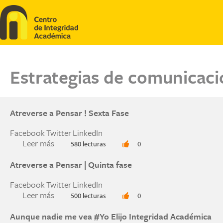
Pasar al contenido principal
Estrategias de comunicaci
Atreverse a Pensar ! Sexta Fase
Facebook
Twitter
LinkedIn
Leer más
sobre Atreverse a Pensar ! Sexta Fase
580 lecturas
0
Atreverse a Pensar | Quinta fase
Facebook
Twitter
LinkedIn
Leer más
sobre Atreverse a Pensar | Quinta fase
500 lecturas
0
Aunque nadie me vea #Yo Elijo Integridad Académica