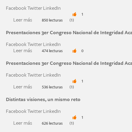
Facebook
Twitter
LinkedIn
1
Leer más
sobre Aunque nadie me vea #Yo Elijo Integrida
850 lecturas
(1)
Presentaciones 3er Congreso Nacional de Integridad A
Facebook
Twitter
LinkedIn
Leer más
sobre Presentaciones 3er Congreso Nacional de
474 lecturas
0
Presentaciones 3er Congreso Nacional de Integridad A
Facebook
Twitter
LinkedIn
1
Leer más
sobre Presentaciones 3er Congreso Nacional de
536 lecturas
(1)
Distintas visiones, un mismo reto
Facebook
Twitter
LinkedIn
1
Leer más
sobre Distintas visiones, un mismo reto
626 lecturas
(1)