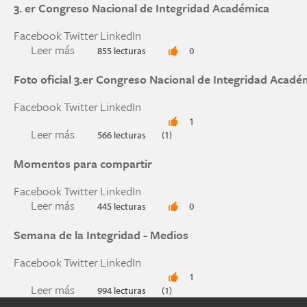
3. er Congreso Nacional de Integridad Académica
Facebook
Twitter
LinkedIn
Leer más
sobre 3. er Congreso Nacional de Integridad Ac
855 lecturas
0
Foto oficial 3.er Congreso Nacional de Integridad Acadé
Facebook
Twitter
LinkedIn
1
Leer más
sobre Foto oficial 3.er Congreso Nacional de I
566 lecturas
(1)
Momentos para compartir
Facebook
Twitter
LinkedIn
Leer más
sobre Momentos para compartir
445 lecturas
0
Semana de la Integridad - Medios
Facebook
Twitter
LinkedIn
1
Leer más
sobre Semana de la Integridad - Medios
994 lecturas
(1)