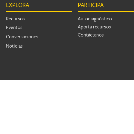
EXPLORA
PARTICIPA
Páginas
Recursos
Autodiagnóstico
Aporta recursos
Eventos
Contáctanos
Conversaciones
Noticias