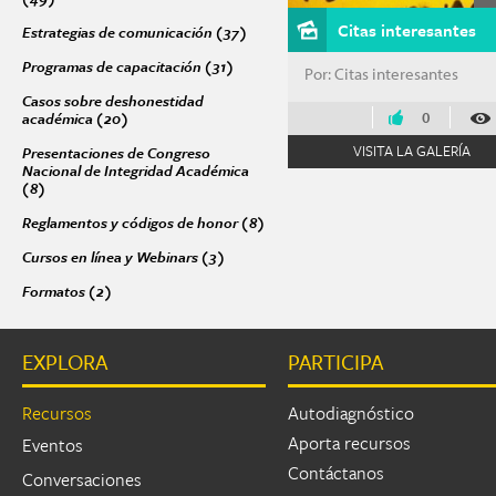
Citas interesantes
Estrategias de comunicación (37)
Apply Estrategias de comunicación fil
Programas de capacitación (31)
Apply Programas de capacitación filter
Por: Citas interesantes
Casos sobre deshonestidad
académica (20)
Apply Casos sobre deshonestidad académica filter
0
VISITA LA GALERÍA
Presentaciones de Congreso
Nacional de Integridad Académica
(8)
Apply Presentaciones de Congreso Nacional de Integridad Académica
Reglamentos y códigos de honor (8)
Apply Reglamentos y códigos de hon
Cursos en línea y Webinars (3)
Apply Cursos en línea y Webinars filter
Formatos (2)
Apply Formatos filter
Páginas
EXPLORA
PARTICIPA
Recursos
Autodiagnóstico
Aporta recursos
Eventos
Contáctanos
Conversaciones