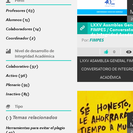
Perfil
Profesores (63)
Apply Profesores filter
2
Alumnos (15)
Apply Alumnos filter
LXXV Asamblea Gen
Colaboradores (14)
Apply Colaboradores filter
FIMPES / Conversato
de Integridad Acadé
Coordinador (2)
Apply Coordinador filter
Por:
FIMPES
Nivel de desarrollo de
0
Integridad Académica
LXXV ASAMBLEA GENERAL FIMP
Colaborativo (97)
Apply Colaborativo filter
CONVERSATORIO DE INTEGRI
Activo (96)
Apply Activo filter
ACADÉMICA
Plenario (95)
Apply Plenario filter
Inactivo (85)
Apply Inactivo filter
Tipo
Temas relacionados
Remove Temas relacionados filter
(-)
Herramientas para evitar el plagio
2
(49)
Apply Herramientas para evitar el plagio filter