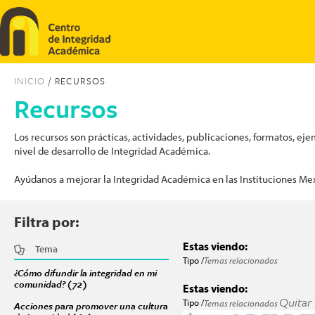
Pasar al contenido principal
INICIO
/ RECURSOS
Recursos
Los recursos son prácticas, actividades, publicaciones, formatos, 
nivel de desarrollo de Integridad Académica.
Ayúdanos a mejorar la Integridad Académica en las Instituciones Me
Filtra por:
Estas viendo:
Tema
Tipo /
Temas relacionados
¿Cómo difundir la integridad en mi
comunidad? (72)
Apply ¿Cómo difundir la integridad en mi comunidad? fi
Estas viendo:
Quitar
Tipo /
Temas relacionados
Acciones para promover una cultura