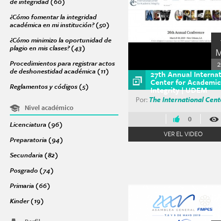
de integridad (60)
Apply Acciones para promover una cultura de integrid
Páginas
¿Cómo fomentar la integridad
académica en mi institución? (50)
Apply ¿Cómo fomentar la integridad ac
¿Cómo minimizo la oportunidad de
plagio en mis clases? (43)
Apply ¿Cómo minimizo la oportunidad de plagio 
2
Procedimientos para registrar actos
de deshonestidad académica (11)
Apply Procedimientos para registrar a
27th Annual Internat
Center for Academic
Reglamentos y códigos (5)
Apply Reglamentos y códigos filter
Integrity | UDEM
Por:
The International Cent
Nivel académico
0
Licenciatura (96)
Apply Licenciatura filter
VER EL VIDEO
Preparatoria (94)
Apply Preparatoria filter
Secundaria (82)
Apply Secundaria filter
Posgrado (74)
Apply Posgrado filter
Primaria (66)
Apply Primaria filter
Kinder (19)
Apply Kinder filter