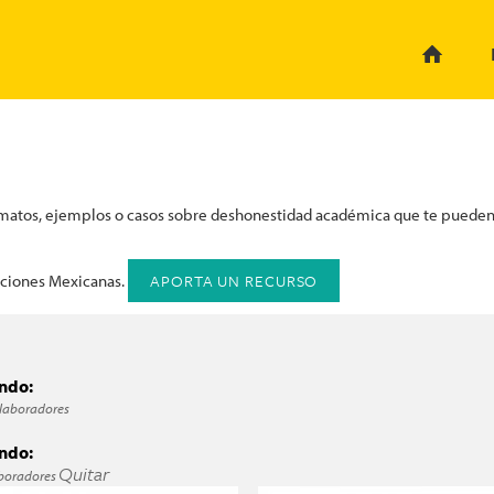
ormatos, ejemplos o casos sobre deshonestidad académica que te pueden 
APORTA UN RECURSO
uciones Mexicanas.
endo:
laboradores
omunidad? filter
endo:
Quitar
boradores