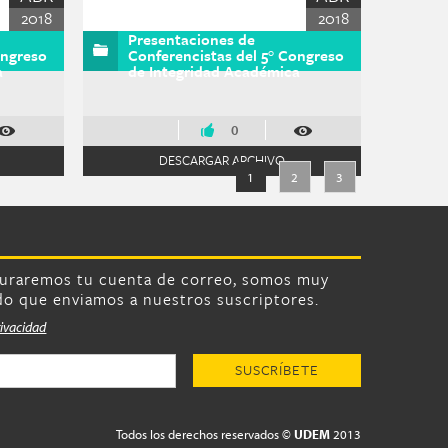
2018
2018
Presentaciones de
ongreso
Conferencistas del 5° Congreso
a
de Integridad Académica
0
DESCARGAR ARCHIVO
1
2
3
turaremos tu cuenta de correo, somos muy
do que enviamos a nuestros suscriptores.
rivacidad
Todos los derechos reservados ©
UDEM
2013