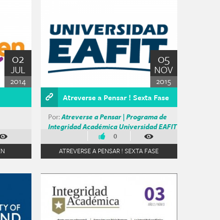
02
05
JUL
NOV
2014
2015
Atreverse a Pensar ! Sexta Fase
Por:
Atreverse a Pensar | Programa de
Integridad Académica Universidad EAFIT
0
EN
ATREVERSE A PENSAR ! SEXTA FASE