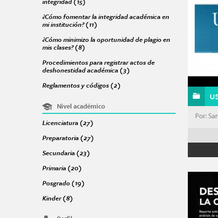
integridad (15)
Apply Acciones para promover una cultura de 
Págin
¿Cómo fomentar la integridad académica en
mi institución? (11)
Apply ¿Cómo fomentar la integridad académ
¿Cómo minimizo la oportunidad de plagio en
mis clases? (8)
Apply ¿Cómo minimizo la oportunidad de plagio
Procedimientos para registrar actos de
deshonestidad académica (3)
Apply Procedimientos para reg
Reglamentos y códigos (2)
Apply Reglamentos y códigos filte
U
Nivel académico
Por: Sa
Licenciatura (27)
Apply Licenciatura filter
Preparatoria (27)
Apply Preparatoria filter
Secundaria (23)
Apply Secundaria filter
Primaria (20)
Apply Primaria filter
Posgrado (19)
Apply Posgrado filter
Kinder (8)
Apply Kinder filter