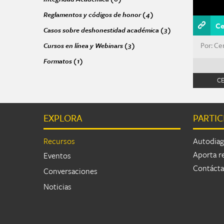
Reglamentos y códigos de honor (4)
Apply Reglamentos y có
Ce
Casos sobre deshonestidad académica (3)
Apply Casos sobr
Cursos en línea y Webinars (3)
Apply Cursos en línea y Webina
Por: Ce
Formatos (1)
Apply Formatos filter
C
EXPLORA
PARTIC
Págin
Recursos
Autodiag
Aporta r
Eventos
Contáct
Conversaciones
Noticias