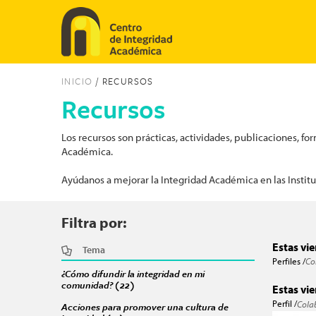
Pasar al contenido principal
INICIO
/ RECURSOS
Recursos
Los recursos son prácticas, actividades, publicaciones, f
Académica.
Ayúdanos a mejorar la Integridad Académica en las Instit
Filtra por:
Estas vi
Tema
Perfiles /
Co
¿Cómo difundir la integridad en mi
comunidad? (22)
Apply ¿Cómo difundir la integridad en mi c
Estas vi
Perfil /
Cola
Acciones para promover una cultura de