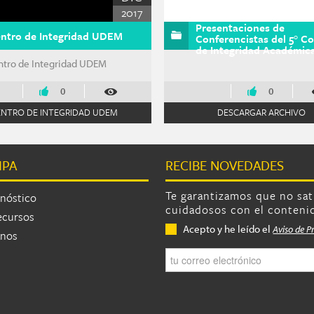
2017
digos de honor filter
Presentaciones de
ntro de Integridad UDEM
Conferencistas del 5° C
e deshonestidad académica filter
de Integridad Académic
rs filter
ntro de Integridad UDEM
0
0
ENTRO DE INTEGRIDAD UDEM
DESCARGAR ARCHIVO
IPA
RECIBE NOVEDADES
as
Te garantizamos que no sa
nóstico
cuidadosos con el conteni
ecursos
Privacidad
*
Acepto y he leído el
Aviso de P
anos
Correo electrónico
*