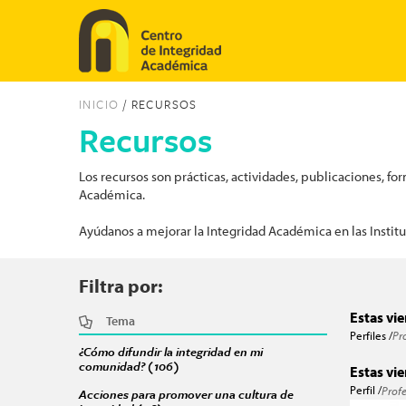
Pasar al contenido principal
INICIO
/ RECURSOS
Recursos
Los recursos son prácticas, actividades, publicaciones, f
Académica.
Ayúdanos a mejorar la Integridad Académica en las Instit
Filtra por:
Estas vi
Tema
Perfiles /
Pr
¿Cómo difundir la integridad en mi
comunidad? (106)
Apply ¿Cómo difundir la integridad en mi 
Estas vi
Perfil /
Prof
Acciones para promover una cultura de