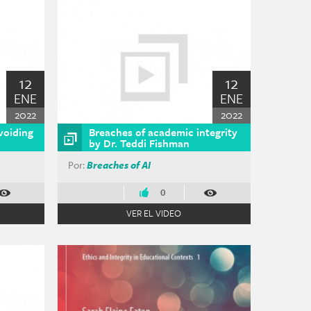
12
12
ENE
ENE
2022
2022
voiding
Breaches of academic integrity
by Dr. Teddi Fishman
Por:
Breaches of AI
0
VER EL VIDEO