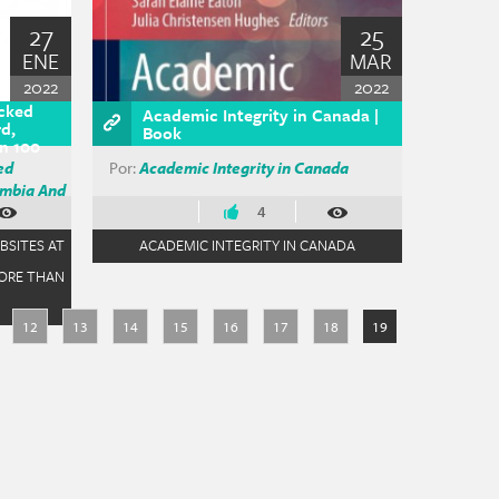
27
25
ENE
MAR
2022
2022
cked
Academic Integrity in Canada |
rd,
Book
n 100
ed
Por:
Academic Integrity in Canada
umbia And
4
BSITES AT
ACADEMIC INTEGRITY IN CANADA
MORE THAN
12
13
14
15
16
17
18
19