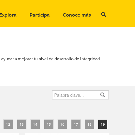
Explora
Participa
Conoce más
ayudar a mejorar tu nivel de desarrollo de Integridad
12
13
14
15
16
17
18
19