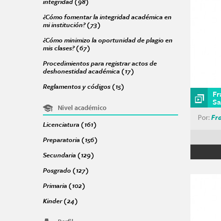
integridad (98)
Apply Acciones para promover una cultura de 
Págin
¿Cómo fomentar la integridad académica en
mi institución? (73)
Apply ¿Cómo fomentar la integridad acadé
¿Cómo minimizo la oportunidad de plagio en
mis clases? (67)
Apply ¿Cómo minimizo la oportunidad de plagi
Procedimientos para registrar actos de
deshonestidad académica (17)
Apply Procedimientos para re
Reglamentos y códigos (15)
Apply Reglamentos y códigos filt
Fr
Sa
Nivel académico
Por:
Fr
Licenciatura (161)
Apply Licenciatura filter
Preparatoria (156)
Apply Preparatoria filter
Secundaria (129)
Apply Secundaria filter
Posgrado (127)
Apply Posgrado filter
Primaria (102)
Apply Primaria filter
Kinder (24)
Apply Kinder filter