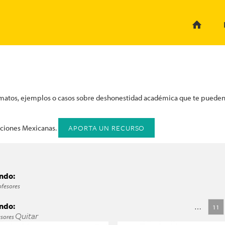
ormatos, ejemplos o casos sobre deshonestidad académica que te pueden 
APORTA UN RECURSO
uciones Mexicanas.
endo:
ofesores
comunidad? filter
endo:
…
11
Quitar
esores