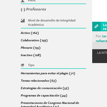
Perfil
Profesores
Remove Profesores filter
(-)
Nivel de desarrollo de Integridad
La
Académica
se
Activo (162)
Apply Activo filter
Por:
La 
Colaborativo (159)
Apply Colaborativo filter
refuerz
Plenario (155)
Apply Plenario filter
LA INT
Inactivo (128)
Apply Inactivo filter
Tipo
Herramientas para evitar el plagio (71)
Apply Herramientas para
Temas relacionados (63)
Apply Temas relacionados filter
Págin
Estrategias de comunicación (53)
Apply Estrategias de comun
Programas de capacitación (44)
Apply Programas de capacita
Presentaciones de Congreso Nacional de
Integridad Académica (35)
Apply Presentaciones de Congreso