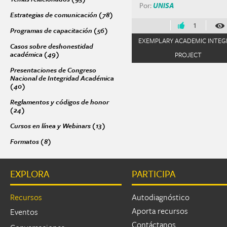
Por:
UNISA
Estrategias de comunicación (78)
Apply Estrategias de comunicación fil
1
Programas de capacitación (56)
Apply Programas de capacitación filter
EXEMPLARY ACADEMIC INTEG
Casos sobre deshonestidad
académica (49)
Apply Casos sobre deshonestidad académica filter
PROJECT
Presentaciones de Congreso
Nacional de Integridad Académica
(40)
Apply Presentaciones de Congreso Nacional de Integridad Académic
Páginas
Reglamentos y códigos de honor
(24)
Apply Reglamentos y códigos de honor filter
Cursos en línea y Webinars (13)
Apply Cursos en línea y Webinars filter
Formatos (8)
Apply Formatos filter
EXPLORA
PARTICIPA
Recursos
Autodiagnóstico
Aporta recursos
Eventos
Contáctanos