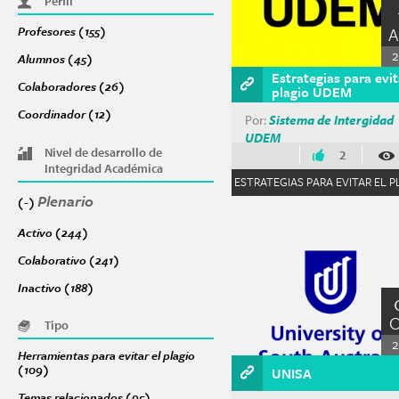
Perfil
Profesores (155)
Apply Profesores filter
2
Alumnos (45)
Apply Alumnos filter
Estrategias para evit
Colaboradores (26)
Apply Colaboradores filter
plagio UDEM
Coordinador (12)
Apply Coordinador filter
Por:
Sistema de Intergidad
UDEM
Nivel de desarrollo de
2
Integridad Académica
ESTRATEGIAS PARA EVITAR EL P
Plenario
Remove Plenario filter
(-)
Activo (244)
Apply Activo filter
Colaborativo (241)
Apply Colaborativo filter
Inactivo (188)
Apply Inactivo filter
Tipo
2
Herramientas para evitar el plagio
(109)
Apply Herramientas para evitar el plagio filter
UNISA
Temas relacionados (95)
Apply Temas relacionados filter