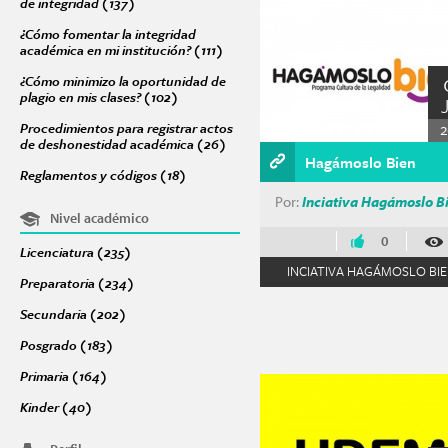
de integridad (137)
Apply Acciones para promover una cultura de integri
Páginas
¿Cómo fomentar la integridad
académica en mi institución? (111)
Apply ¿Cómo fomentar la integridad ac
¿Cómo minimizo la oportunidad de
plagio en mis clases? (102)
Apply ¿Cómo minimizo la oportunidad de plagio
2
Procedimientos para registrar actos
de deshonestidad académica (26)
Apply Procedimientos para registrar 
Hagámoslo Bien
Reglamentos y códigos (18)
Apply Reglamentos y códigos filter
Por:
Inciativa Hagámoslo B
Nivel académico
0
Licenciatura (235)
Apply Licenciatura filter
INCIATIVA HAGÁMOSLO BI
Preparatoria (234)
Apply Preparatoria filter
Secundaria (202)
Apply Secundaria filter
Posgrado (183)
Apply Posgrado filter
Primaria (164)
Apply Primaria filter
Kinder (40)
Apply Kinder filter