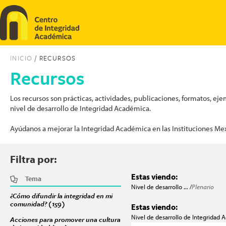
Pasar al contenido principal
INICIO
/ RECURSOS
Recursos
Los recursos son prácticas, actividades, publicaciones, formatos, 
nivel de desarrollo de Integridad Académica.
Ayúdanos a mejorar la Integridad Académica en las Instituciones Me
Filtra por:
Estas viendo:
Tema
Nivel de desarrollo ... /
Plenario
¿Cómo difundir la integridad en mi
comunidad? (159)
Apply ¿Cómo difundir la integridad en mi comunidad? f
Estas viendo:
Nivel de desarrollo de Integridad 
Acciones para promover una cultura