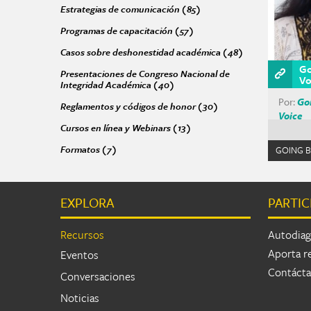
Estrategias de comunicación (85)
Apply Estrategias de comun
Programas de capacitación (57)
Apply Programas de capacita
Casos sobre deshonestidad académica (48)
Apply Casos sob
Go
Presentaciones de Congreso Nacional de
Vo
Integridad Académica (40)
Apply Presentaciones de Congres
Por:
Go
Reglamentos y códigos de honor (30)
Apply Reglamentos y c
Voice
Cursos en línea y Webinars (13)
Apply Cursos en línea y Webin
Formatos (7)
Apply Formatos filter
GOING B
EXPLORA
PARTIC
Págin
Recursos
Autodiag
Aporta r
Eventos
Contáct
Conversaciones
Noticias