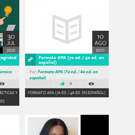
30
10
JUL
AGO
2021
2021
ntegridad
Formato APA (7a ed. / 4a ed. en
español)
démica
Por:
Formato APA (7a ed. / 4a ed. en
español)
0
ÁCTICAS Y
FORMATO APA (7A ED. / 4A ED. EN ESPAÑOL)
DES