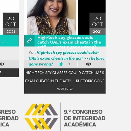
20
20
OCT
OCT
2021
2021
High-tech spy glasses could
e…
catch UAE's exam cheats in the
act” - - rhetoric gone wrong?
Por:
High-tech spy glasses could catch
UAE's exam cheats in the act” - - rhetoric
gone wrong?
0
E…
HIGH-TECH SPY GLASSES COULD CATCH UAE'S
EXAM CHEATS IN THE ACT” - - RHETORIC GONE
WRONG?