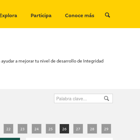
Explora
Participa
Conoce más
ayudar a mejorar tu nivel de desarrollo de Integridad
22
23
24
25
26
27
28
29