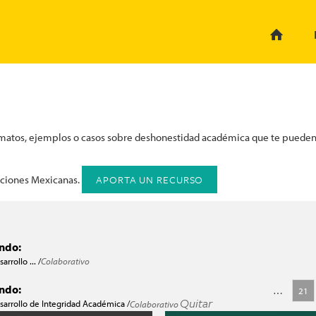
ormatos, ejemplos o casos sobre deshonestidad académica que te pueden 
APORTA UN RECURSO
uciones Mexicanas.
endo:
arrollo ... /
Colaborativo
comunidad? filter
endo:
…
21
Quitar
sarrollo de Integridad Académica /
Colaborativo