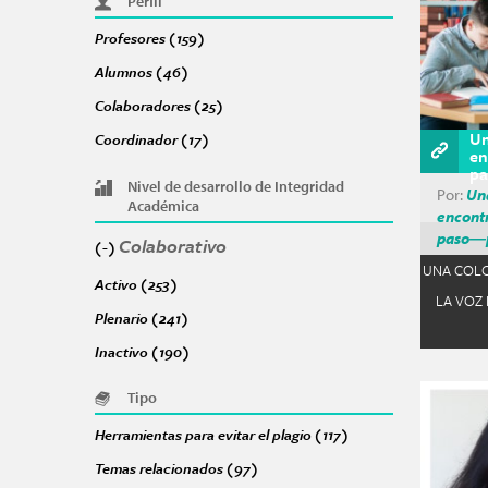
Perfil
Profesores (159)
Apply Profesores filter
Alumnos (46)
Apply Alumnos filter
Colaboradores (25)
Apply Colaboradores filter
Un
Coordinador (17)
Apply Coordinador filter
en
pa
Nivel de desarrollo de Integridad
Por:
Una
Académica
encont
paso―p
Colaborativo
Remove Colaborativo filter
(-)
UNA COLO
Activo (253)
Apply Activo filter
LA VOZ
Plenario (241)
Apply Plenario filter
Inactivo (190)
Apply Inactivo filter
Tipo
Herramientas para evitar el plagio (117)
Apply Herramientas par
Temas relacionados (97)
Apply Temas relacionados filter