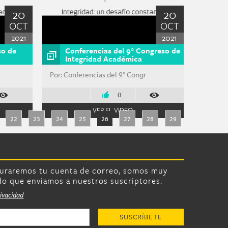
20
20
OCT
OCT
2021
2021
so de
Conferencias del 9° Congreso de
Integridad Académica
Por: Conferencias del 9° Congr
0
VER EL VIDEO
22
23
24
25
26
27
28
29
turaremos tu cuenta de correo, somos muy
do que enviamos a nuestros suscriptores.
rivacidad