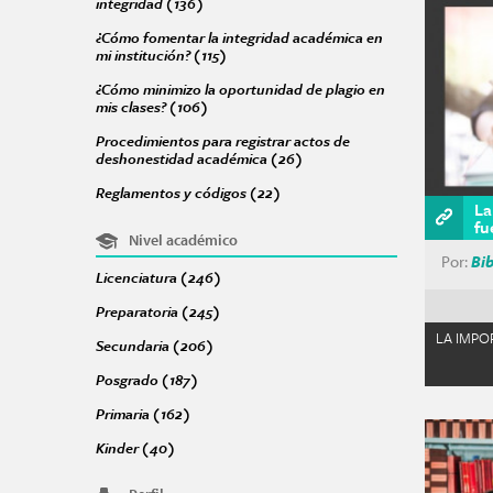
integridad (136)
Apply Acciones para promover una cultura de
Págin
¿Cómo fomentar la integridad académica en
mi institución? (115)
Apply ¿Cómo fomentar la integridad acadé
¿Cómo minimizo la oportunidad de plagio en
mis clases? (106)
Apply ¿Cómo minimizo la oportunidad de plag
Procedimientos para registrar actos de
deshonestidad académica (26)
Apply Procedimientos para re
Reglamentos y códigos (22)
Apply Reglamentos y códigos fil
La
fu
Nivel académico
Por:
Bi
Licenciatura (246)
Apply Licenciatura filter
Preparatoria (245)
Apply Preparatoria filter
LA IMPO
Secundaria (206)
Apply Secundaria filter
Posgrado (187)
Apply Posgrado filter
Primaria (162)
Apply Primaria filter
Kinder (40)
Apply Kinder filter