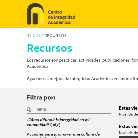
Pasar al contenido principal
INICIO
/ RECURSOS
Recursos
Los recursos son prácticas, actividades, publicaciones, f
Académica.
Ayúdanos a mejorar la Integridad Académica en las Instit
Filtra por:
Estas vi
Tema
Nivel de des
¿Cómo difundir la integridad en mi
comunidad? (167)
Apply ¿Cómo difundir la integridad en mi 
Estas vi
Nivel de de
Acciones para promover una cultura de