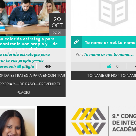
20
OCT
2021
a colorida estrategia para
To name or not to nam
contrar la voz propia y―de
so―prevenir el plagio
 colorida estrategia para
Por:
To name or not to name…
rar la voz propia y―de
revenir el plagio
0
0
RIDA ESTRATEGIA PARA ENCONTRAR
TO NAME OR NOT TO NAM
 PROPIA Y―DE PASO―PREVENIR EL
PLAGIO
a evitar el plagio filter