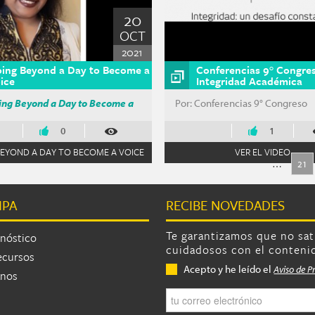
icación filter
20
ción filter
OCT
2021
re deshonestidad académica filter
ing Beyond a Day to Become a
Conferencias 9° Congre
ice
Integridad Académica
o Nacional de Integridad Académica filter
ing Beyond a Day to Become a
Por: Conferencias 9° Congreso
ódigos de honor filter
ars filter
0
1
EYOND A DAY TO BECOME A VOICE
VER EL VIDEO
…
21
IPA
RECIBE NOVEDADES
as
Te garantizamos que no sa
nóstico
cuidadosos con el conteni
ecursos
Privacidad
*
Acepto y he leído el
Aviso de P
anos
Correo electrónico
*