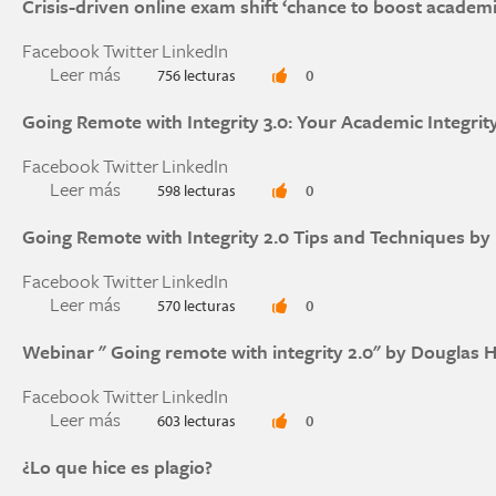
Crisis-driven online exam shift ‘chance to boost academic
Facebook
Twitter
LinkedIn
Leer más
sobre Crisis-driven online exam shift ‘chance to
756 lecturas
0
Going Remote with Integrity 3.0: Your Academic Integrity
Facebook
Twitter
LinkedIn
Leer más
sobre Going Remote with Integrity 3.0: Your Aca
598 lecturas
0
Going Remote with Integrity 2.0 Tips and Techniques by
Facebook
Twitter
LinkedIn
Leer más
sobre Going Remote with Integrity 2.0 Tips and
570 lecturas
0
Webinar " Going remote with integrity 2.0" by Douglas 
Facebook
Twitter
LinkedIn
Leer más
sobre Webinar " Going remote with integrity 2.0
603 lecturas
0
¿Lo que hice es plagio?