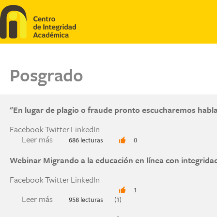
Pasar al contenido principal
Posgrado
"En lugar de plagio o fraude pronto escucharemos habla
Facebook
Twitter
LinkedIn
Leer más
sobre "En lugar de plagio o fraude pronto escu
686 lecturas
0
Webinar Migrando a la educación en línea con integrid
Facebook
Twitter
LinkedIn
1
Leer más
sobre Webinar Migrando a la educación en línea
958 lecturas
(1)