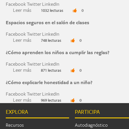
Facebook
Twitter
LinkedIn
Leer más
sobre ¿Lo que hice es plagio?
1032 lecturas
0
Espacios seguros en el salón de clases
Facebook
Twitter
LinkedIn
Leer más
sobre Espacios seguros en el salón de clases
748 lecturas
0
¿Cómo aprenden los niños a cumplir las reglas?
Facebook
Twitter
LinkedIn
Leer más
sobre ¿Cómo aprenden los niños a cumplir las r
871 lecturas
0
¿Cómo explicarle honestidad a un niño?
Facebook
Twitter
LinkedIn
Leer más
sobre ¿Cómo explicarle honestidad a un niño?
969 lecturas
0
EXPLORA
PARTICIPA
Páginas
Recursos
Autodiagnóstico